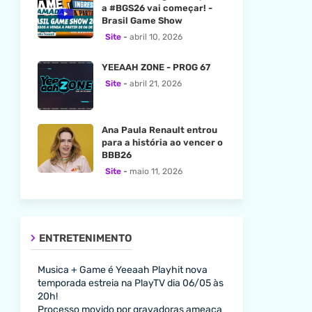
a #BGS26 vai começar! -
Brasil Game Show
Site
abril 10, 2026
YEEAAH ZONE - PROG 67
Site
abril 21, 2026
Ana Paula Renault entrou
para a história ao vencer o
BBB26
Site
maio 11, 2026
ENTRETENIMENTO
Musica + Game é Yeeaah Playhit nova
temporada estreia na PlayTV dia 06/05 às
20h!
Processo movido por gravadoras ameaça