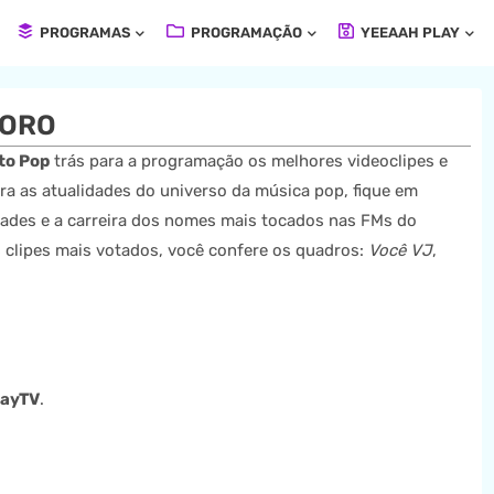
PROGRAMAS
PROGRAMAÇÃO
YEEAAH PLAY
DORO
to Pop
trás para a programação os melhores videoclipes e
ira as atualidades do universo da música pop, fique em
dades e a carreira dos nomes mais tocados nas FMs do
s clipes mais votados, você confere os quadros:
Você VJ
,
layTV
.