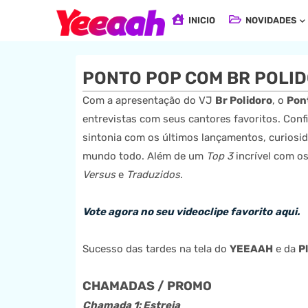
INICIO
NOVIDADES
PONTO POP COM BR POLI
Com a apresentação do VJ
Br Polidoro
, o
Pon
entrevistas com seus cantores favoritos. Conf
sintonia com os últimos lançamentos, curiosi
mundo todo. Além de um
Top 3
incrível com o
Versus
e
Traduzidos
.
Vote agora no seu videoclipe favorito
aqui.
Sucesso das tardes na tela do
YEEAAH
e da
P
CHAMADAS / PROMO
Chamada 1: Estreia