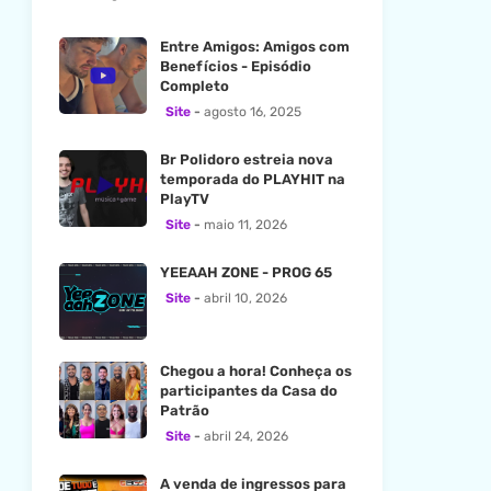
Entre Amigos: Amigos com
Benefícios - Episódio
Completo
Site
agosto 16, 2025
Br Polidoro estreia nova
temporada do PLAYHIT na
PlayTV
Site
maio 11, 2026
YEEAAH ZONE - PROG 65
Site
abril 10, 2026
Chegou a hora! Conheça os
participantes da Casa do
Patrão
Site
abril 24, 2026
A venda de ingressos para